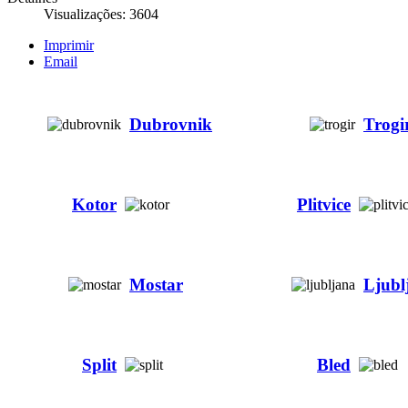
Visualizações: 3604
Imprimir
Email
Dubrovnik
Trogi
Kotor
Plitvice
Mostar
Ljubl
Split
Bled