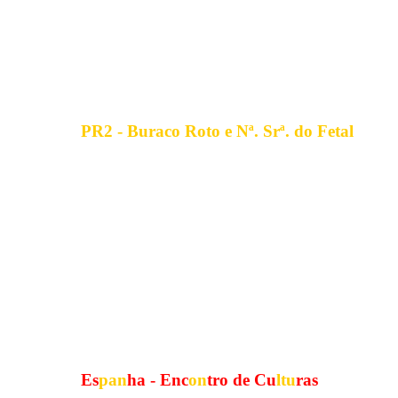
PR2 - Buraco Roto e Nª. Srª. do Fetal
Es
pan
ha - Enc
on
tro de Cu
ltu
ras