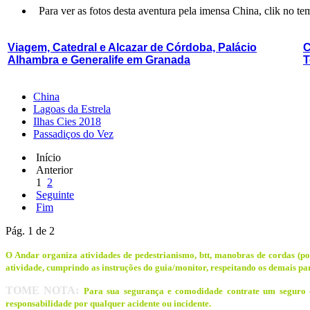
Para ver as fotos desta aventura pela imensa China, clik no te
Viagem, Catedral e Alcazar de Córdoba, Palácio
C
Alhambra e Generalife em Granada
T
China
Lagoas da Estrela
Ilhas Cies 2018
Passadiços do Vez
Início
Anterior
1
2
Seguinte
Fim
Pág. 1 de 2
O Andar organiza atividades de pedestrianismo, btt, manobras de cordas (pont
atividade, cumprindo as instruções do guia/monitor, respeitando os demais par
TOME NOTA:
Para sua segurança e comodidade contrate um seguro d
responsabilidade por qualquer acidente ou incidente.