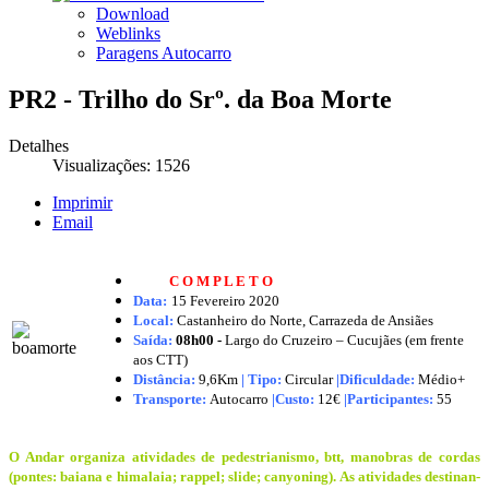
Download
Weblinks
Paragens Autocarro
PR2 - Trilho do Srº. da Boa Morte
Detalhes
Visualizações: 1526
Imprimir
Email
C O M P L E T O
Data:
15 Fevereiro
2020
Local:
Castanheiro do Norte, Carrazeda de Ansiães
Saída:
08h00 -
Largo do Cruzeiro – Cucujães (em frente
aos CTT)
Distância:
9,6Km
|
Tipo:
Circular
|Dificuldade:
Médio+
Transporte:
Autocarro
|
Custo:
12€
|
Participantes:
55
O Andar organiza atividades de pedestrianismo, btt, manobras de cordas
(pontes: baiana e himalaia; rappel; slide; canyoning). As atividades destinan-