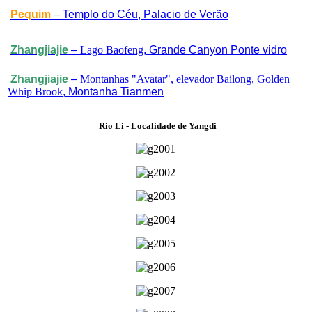
Pequim
– Templo do Céu, Palacio de Verão
Zhangjiajie
–
Lago Baofeng
, Grande Canyon Ponte vidro
Zhangjiajie
–
Montanhas "Avatar", elevador Bailong, Golden
Whip Brook
, Montanha Tianmen
Rio Li - Localidade de Yangdi