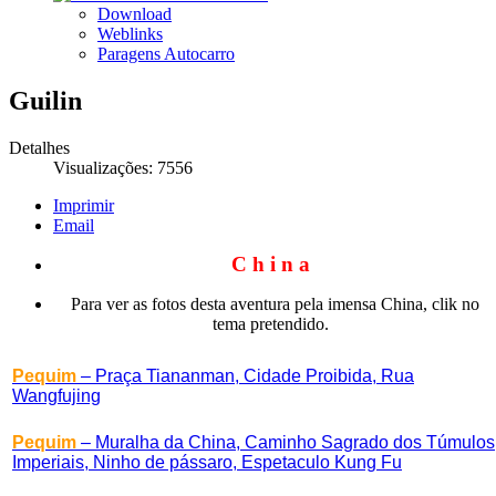
Download
Weblinks
Paragens Autocarro
Guilin
Detalhes
Visualizações: 7556
Imprimir
Email
C h i n a
Para ver as fotos desta aventura pela imensa China, clik no
tema pretendido.
Pequim
– Praça Tiananman, Cidade Proibida, Rua
Wangfujing
Pequim
– Muralha da China, Caminho Sagrado dos Túmulos
Imperiais, Ninho de pássaro, Espetaculo Kung Fu