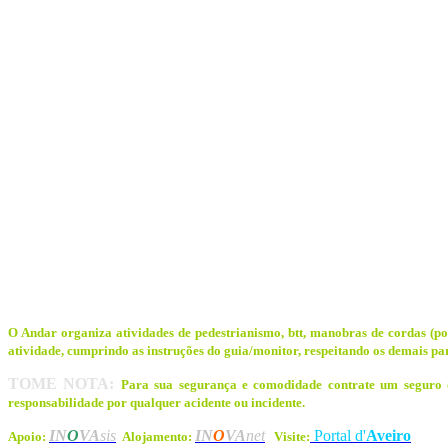
O Andar organiza atividades de pedestrianismo, btt, manobras de cordas (pont
atividade, cumprindo as instruções do guia/monitor, respeitando os demais par
TOME NOTA:
Para sua segurança e comodidade contrate um seguro d
responsabilidade por qualquer acidente ou incidente.
IN
O
VA
sis
IN
O
VA
net
Portal d'
Aveiro
Apoio:
Alojamento:
Visite: