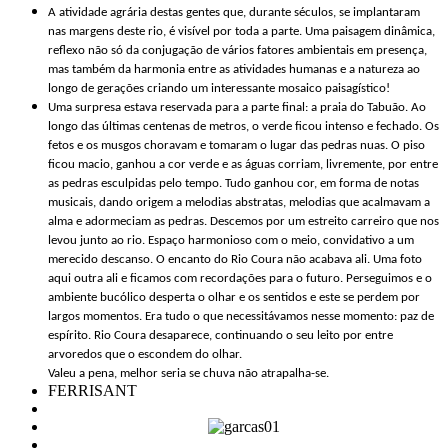
A atividade agrária destas gentes que, durante séculos, se implantaram
nas margens deste rio, é visível por toda a parte. Uma paisagem dinâmica,
reflexo não só da conjugação de vários fatores ambientais em presença,
mas também da harmonia entre as atividades humanas e a natureza ao
longo de gerações criando um interessante mosaico paisagístico!
Uma surpresa estava reservada para a parte final: a praia do Tabuão. Ao
longo das últimas centenas de metros, o verde ficou intenso e fechado. Os
fetos e os musgos choravam e tomaram o lugar das pedras nuas. O piso
ficou macio, ganhou a cor verde e as águas corriam, livremente, por entre
as pedras esculpidas pelo tempo. Tudo ganhou cor, em forma de notas
musicais, dando origem a melodias abstratas, melodias que acalmavam a
alma e adormeciam as pedras. Descemos por um estreito carreiro que nos
levou junto ao rio. Espaço harmonioso com o meio, convidativo a um
merecido descanso. O encanto do Rio Coura não acabava ali. Uma foto
aqui outra ali e ficamos com recordações para o futuro. Perseguimos e o
ambiente bucólico desperta o olhar e os sentidos e este se perdem por
largos momentos. Era tudo o que necessitávamos nesse momento: paz de
espírito. Rio Coura desaparece, continuando o seu leito por entre
arvoredos que o escondem do olhar.
Valeu a pena, melhor seria se chuva não atrapalha-se.
FERRISANT