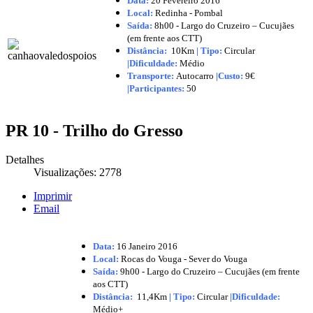
Data:
20 Fevereiro 2016
Local:
Redinha - Pombal
Saída:
8h00 - Largo do Cruzeiro – Cucujães
(em frente aos CTT)
Distância:
10Km
|
Tipo:
Circular
|Dificuldade:
Médio
Transporte:
Autocarro
|
Custo:
9€
|
Participantes:
50
PR 10 - Trilho do Gresso
Detalhes
Visualizações: 2778
Imprimir
Email
Data:
16 Janeiro 2016
Local:
Rocas do Vouga - Sever do Vouga
Saída:
9h00 - Largo do Cruzeiro – Cucujães (em frente
aos CTT)
Distância:
11,4Km
|
Tipo:
Circular
|Dificuldade:
Médio+