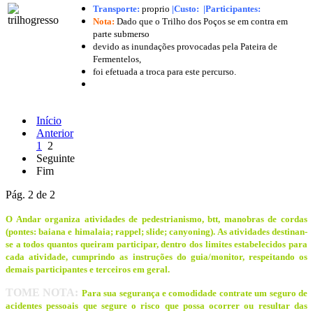
Transporte:
proprio
|
Custo:
|
Participantes:
Nota:
Dado que o Trilho dos Poços se em contra em
parte submerso
devido as inundações provocadas pela Pateira de
Fermentelos,
foi efetuada a troca para este percurso.
Início
Anterior
1
2
Seguinte
Fim
Pág. 2 de 2
O Andar organiza atividades de pedestrianismo, btt, manobras de cordas
(pontes: baiana e himalaia; rappel; slide; canyoning). As atividades destinan-
se a todos quantos queiram participar, dentro dos limites estabelecidos para
cada atividade, cumprindo as instruções do guia/monitor, respeitando os
demais participantes e terceiros em geral.
TOME NOTA:
Para sua segurança e comodidade contrate um seguro de
acidentes pessoais que segure o risco que possa ocorrer ou resultar das