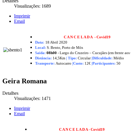
Detalhes
Visualizações: 1689
Imprimir
Email
C A N C E L A D A - Covid19
Data:
18 Abril
2020
Local:
S. Bento, Porto de Mós
Saída:
08h00 -
Largo do Cruzeiro – Cucujães (em frente aos
Distância:
14,5Km
|
Tipo:
Circular
|Dificuldade:
Médio
Transporte:
Autocarro
|
Custo:
12€
|
Participantes:
50
Geira Romana
Detalhes
Visualizações: 1471
Imprimir
Email
C A N C E L A D A - Covid19