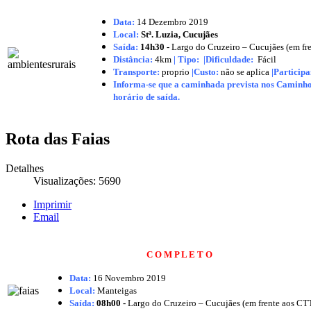
Data:
14 Dezembro
2019
Local:
Stª. Luzia, Cucujães
Saída:
14h30 -
Largo do Cruzeiro – Cucujães (em fr
Distância:
4km
|
Tipo:
|Dificuldade:
Fácil
Transporte:
proprio
|
Custo:
não se aplica
|
Participa
Informa-se que a caminhada prevista nos Caminhos 
horário de saída.
Rota das Faias
Detalhes
Visualizações: 5690
Imprimir
Email
C O M P L E T O
Data:
16 Novembro
2019
Local:
Manteigas
Saída:
08h00 -
Largo do Cruzeiro – Cucujães (em frente aos CT