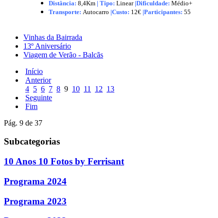
Distância:
8,4Km
|
Tipo:
Linear
|Dificuldade:
Médio+
Transporte:
Autocarro
|
Custo:
12€
|
Participantes:
55
Vinhas da Bairrada
13º Aniversário
Viagem de Verão - Balcãs
Início
Anterior
4
5
6
7
8
9
10
11
12
13
Seguinte
Fim
Pág. 9 de 37
Subcategorias
10 Anos 10 Fotos by Ferrisant
Programa 2024
Programa 2023