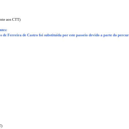
ente aos CTT)
ntes:
de Ferreira de Castro foi substituída por este passeio devido a parte do percu
T)