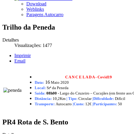
Download
Weblinks
Paragens Autocarro
Trilho da Peneda
Detalhes
Visualizações: 1477
Imprimir
Email
C A N C E L A D A - Covid19
16
Data:
Maio
2020
Local:
Srª da Peneda
Saída:
08h00 -
Largo do Cruzeiro – Cucujães (em frente aos
Distância:
10,2Km
|
Tipo:
Circular
|Dificuldade:
Difícil
Transporte:
Autocarro
|
Custo:
12€
|
Participantes:
50
PR4 Rota de S. Bento