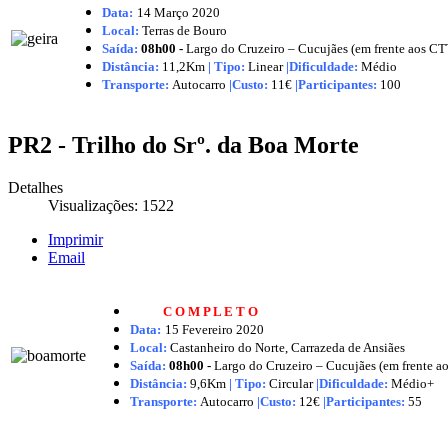
Data:
14 Março
2020
Local:
Terras de Bouro
Saída:
08h00 -
Largo do Cruzeiro – Cucujães (em frente aos CT
Distância:
11,2Km
|
Tipo:
Linear
|Dificuldade:
Médio
Transporte:
Autocarro
|
Custo:
11€
|
Participantes:
100
PR2 - Trilho do Srº. da Boa Morte
Detalhes
Visualizações: 1522
Imprimir
Email
C O M P L E T O
Data:
15 Fevereiro
2020
Local:
Castanheiro do Norte, Carrazeda de Ansiães
Saída:
08h00 -
Largo do Cruzeiro – Cucujães (em frente a
Distância:
9,6Km
|
Tipo:
Circular
|Dificuldade:
Médio+
Transporte:
Autocarro
|
Custo:
12€
|
Participantes:
55