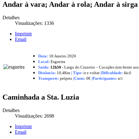
Andar à vara; Andar à rola; Andar à sirga
Detalhes
Visualizações: 1336
Imprimir
Email
Data:
18 Janeiro
2020
Local:
Esgueira
Saída:
12h50 -
Largo do Cruzeiro – Cucujães (em frente ao
Distância:
10,4Km
|
Tipo:
ir e voltar
|Dificuldade:
fácil
Transporte:
próprio
|
Custo:
0€
|
Participantes:
n/i
Caminhada a Sta. Luzia
Detalhes
Visualizações: 2698
Imprimir
Email