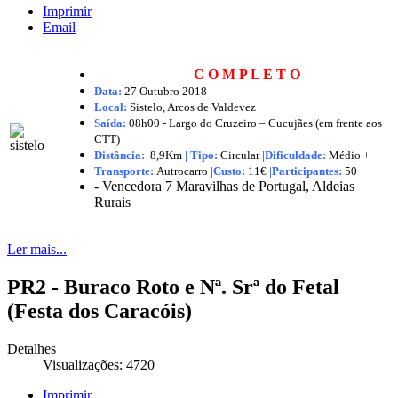
Imprimir
Email
C O M P L E T O
Data:
27 Outubro 2018
Local:
Sistelo, Arcos de Valdevez
Saída:
08h00 - Largo do Cruzeiro – Cucujães (em frente aos
CTT)
Distância:
8,9Km
|
Tipo:
Circular
|Dificuldade:
Médio +
Transporte:
Autrocarro
|
Custo:
11€
|
Participantes:
50
-
Vencedora 7 Maravilhas de Portugal, Aldeias
Rurais
Ler mais...
PR2 - Buraco Roto e Nª. Srª do Fetal
(Festa dos Caracóis)
Detalhes
Visualizações: 4720
Imprimir