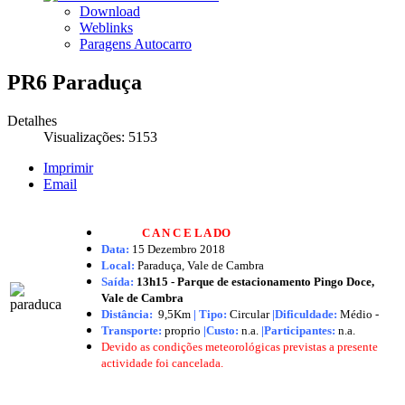
Download
Weblinks
Paragens Autocarro
PR6 Paraduça
Detalhes
Visualizações: 5153
Imprimir
Email
C A N C E L A DO
Data:
15 Dezembro 2018
Local:
Paraduça, Vale de Cambra
Saída:
13h15
- Parque de estacionamento Pingo Doce,
Vale de Cambra
Distância:
9,5Km
|
Tipo:
Circular
|Dificuldade:
Médio -
Transporte:
proprio
|
Custo:
n.a.
|
Participantes:
n.a.
Devido as condições meteorológicas previstas a presente
actividade foi cancelada.