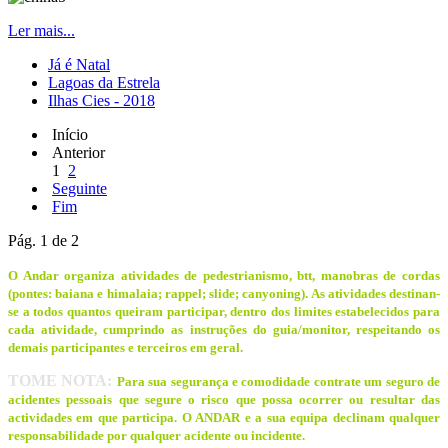
Ler mais...
Já é Natal
Lagoas da Estrela
Ilhas Cies - 2018
Início
Anterior
1
2
Seguinte
Fim
Pág. 1 de 2
O Andar organiza atividades de pedestrianismo, btt, manobras de cordas
(pontes: baiana e himalaia; rappel; slide; canyoning). As atividades destinan-
se a todos quantos queiram participar, dentro dos limites estabelecidos para
cada atividade, cumprindo as instruções do guia/monitor, respeitando os
demais participantes e terceiros em geral.
TOME NOTA:
Para sua segurança e comodidade contrate um seguro de
acidentes pessoais que segure o risco que possa ocorrer ou resultar das
actividades em que participa. O ANDAR e a sua equipa declinam qualquer
responsabilidade por qualquer acidente ou incidente.