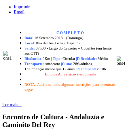
Imprimir
Email
C O M P L E T O
Data:
16 Setembro 2018 (Domingo)
Local:
Ilha de Ons, Galiza, Espanha
Saída:
07h00 - Largo do Cruzeiro – Cucujães (em frente
aos CTT)
Distância:
9Km
|
Tipo:
Circular
|Dificuldade:
Médio
Transporte:
Autocarro
|
Custo:
28€/adultos,
15€/crianças menor que 12 anos
|
Participantes:
106
Bolo de Aniversário e espumante
NOTA
: Aceita-se mais algumas inscrições para eventuais
vagas.
Ler mais...
Encontro de Cultura - Andaluzía e
Caminito Del Rey