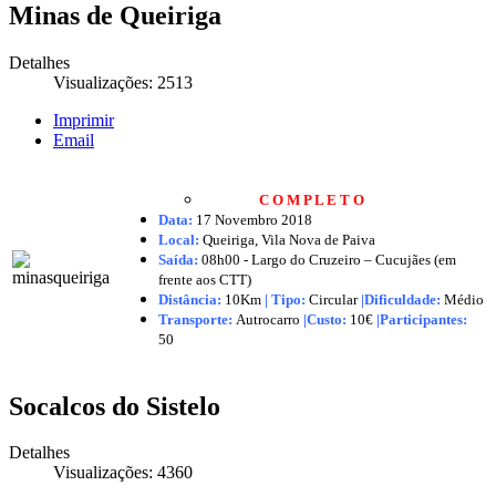
Minas de Queiriga
Detalhes
Visualizações: 2513
Imprimir
Email
C O M P L E T O
Data:
17 Novembro 2018
Local:
Queiriga, Vila Nova de Paiva
Saída:
08h00 - Largo do Cruzeiro – Cucujães (em
frente aos CTT)
Distância:
10Km
|
Tipo:
Circular
|Dificuldade:
Médio
Transporte:
Autrocarro
|
Custo:
10€
|
Participantes:
50
Socalcos do Sistelo
Detalhes
Visualizações: 4360