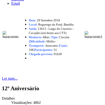
Email
Data:
29 Setembro 2018
Local:
Reguengo do Fetal, Batalha
Saída:
13h15 - Largo do Cruzeiro –
Cucujães (em frente aos CTT)
Distância:
6Km
|
Tipo:
Circular
|Dificuldade:
Médio-
Transporte:
Autocarro
|
Custo:
10€
|
Participantes:
51
Chegada prevista:
01h30
Ler mais...
12º Aniversário
Detalhes
Visualizações: 4862