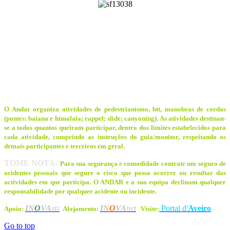
O Andar organiza atividades de pedestrianismo, btt, manobras de cordas
(pontes: baiana e himalaia; rappel; slide; canyoning). As atividades destinan-
se a todos quantos queiram participar, dentro dos limites estabelecidos para
cada atividade, cumprindo as instruções do guia/monitor, respeitando os
demais participantes e terceiros em geral.
TOME NOTA:
Para sua segurança e comodidade contrate um seguro de
acidentes pessoais que segure o risco que possa ocorrer ou resultar das
actividades em que participa. O ANDAR e a sua equipa declinam qualquer
responsabilidade por qualquer acidente ou incidente.
IN
O
VA
sis
IN
O
VA
net
Portal d'
Aveiro
Apoio:
Alojamento:
Visite:
Go to top