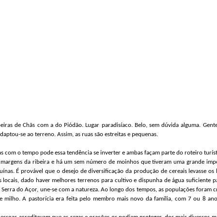
eiras de Chãs com a do Piódão. Lugar paradisíaco. Belo, s
em dúvida alguma. Gente
daptou-se ao terreno. Assim, as ruas são estreitas e pequenas.
com o tempo pode essa tendência se inverter e ambas façam parte do roteiro turíst
 margens da ribeira e há um sem número de moinhos que tiveram uma grande import
nas. É provável que o desejo de diversificação da produção de cereais levasse os h
s locais, dado haver melhores terrenos para cultivo e dispunha de água suficiente 
a Serra do Açor, une-se com a natureza. Ao longo dos tempos, as populações foram cr
o e milho. A pastorícia era feita pelo membro mais novo da família, com 7 ou 8 ano