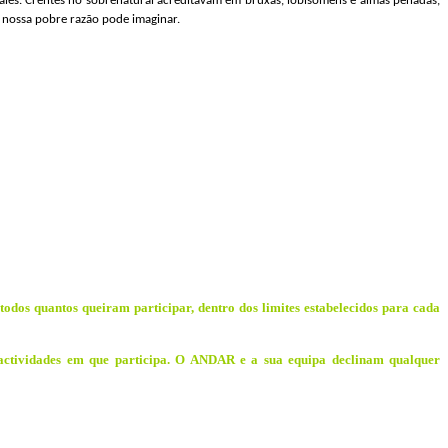
ales. Crentes no sobrenatural acreditavam em bruxas, lobisomens e almas penadas,
 a nossa pobre razão pode imaginar.
 todos quantos queiram participar, dentro dos limites estabelecidos para cada
 actividades em que participa. O ANDAR e a sua equipa declinam qualquer