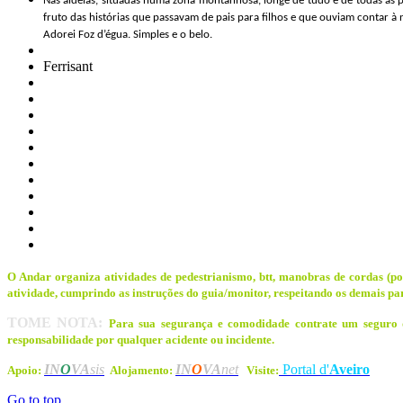
Nas aldeias, situadas numa zona montanhosa, longe de tudo e de todas as 
fruto das histórias que passavam de pais para filhos e que ouviam contar à 
Adorei Foz d’égua. Simples e o belo.
Ferrisant
O Andar organiza atividades de pedestrianismo, btt, manobras de cordas (pont
atividade, cumprindo as instruções do guia/monitor, respeitando os demais par
TOME NOTA:
Para sua segurança e comodidade contrate um seguro d
responsabilidade por qualquer acidente ou incidente.
IN
O
VA
sis
IN
O
VA
net
Portal d'
Aveiro
Apoio:
Alojamento:
Visite:
Go to top