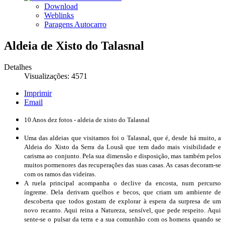
Download
Weblinks
Paragens Autocarro
Aldeia de Xisto do Talasnal
Detalhes
Visualizações: 4571
Imprimir
Email
10 Anos dez fotos - aldeia de xisto do Talasnal
Uma das aldeias que visitamos foi o Talasnal, que é, desde há muito, a
Aldeia do Xisto da Serra da Lousã que tem dado mais visibilidade e
carisma ao conjunto. Pela sua dimensão e disposição, mas também pelos
muitos pormenores das recuperações das suas casas. As casas decoram-se
com os ramos das videiras.
A ruela principal acompanha o declive da encosta, num percurso
íngreme. Dela derivam quelhos e becos, que criam um ambiente de
descoberta que todos gostam de explorar à espera da surpresa de um
novo recanto. Aqui reina a Natureza, sensível, que pede respeito. Aqui
sente-se o pulsar da terra e a sua comunhão com os homens quando se