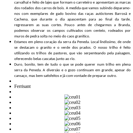
carvalhal e feito de lajes que formam o carreteiro e apresentam as marcas
dos rodados dos carros de bois. A medida que vamos subindo deparamo-
nos com exemplares de gado bovino das raças autóctones Barrosã e
Cachena, que durante o dia apascentam para ao final da tarde,
regressarem as suas cortes. Pouco antes de chegarmos a Branda,
podemos observar os campos cultivados com centeio, rodeados por
muros de pedra solta no meio do caos granítico.
Estamos em pleno coração da serra da Peneda. Local lindíssimo, de onde
se destacam o granito e o verde dos prados. O nosso trilho é feito
utilizando os trilhos de pastores, que vão serpenteando pela paisagem,
oferecendo belas cascatas junto ao rio.
Duro, bonito, tem de tudo o que se pode querer num trilho em plena
serra da Peneda. A diversão e o gozo continuam em grande, apesar do
cansaço, mas bem satisfeitos e já com vontade de preparar outro.
Ferrisant