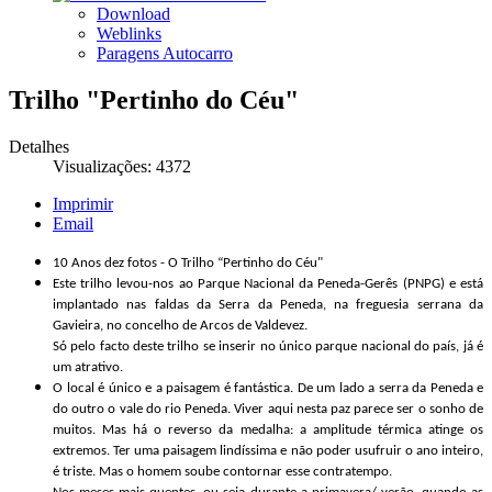
Download
Weblinks
Paragens Autocarro
Trilho "Pertinho do Céu"
Detalhes
Visualizações: 4372
Imprimir
Email
10 Anos dez fotos - O Trilho “Pertinho do Céu"
Este trilho levou-nos ao Parque Nacional da Peneda-Gerês (PNPG) e está
implantado nas faldas da Serra da Peneda, na freguesia serrana da
Gavieira, no concelho de Arcos de Valdevez.
Só pelo facto deste trilho se inserir no único parque nacional do país, já é
um atrativo.
O local é único e a paisagem é fantástica. De um lado a serra da Peneda e
do outro o vale do rio Peneda. Viver aqui nesta paz parece ser o sonho de
muitos. Mas há o reverso da medalha: a amplitude térmica atinge os
extremos. Ter uma paisagem lindíssima e não poder usufruir o ano inteiro,
é triste. Mas o homem soube contornar esse contratempo.