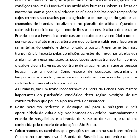
Nos meses mais quentes, ou seja durante a primavera/ verão, quando as
condições são mais favoráveis as atividades humanas sobem as áreas de
montanha, com o gado e ai criaram os núcleos habitacionais temporários
cujos terrenos são usados para a agricultura ou pastagem do gado e são
chamados de brandas. Localizam-se no planalto de altitude. Quando o
calor esfria e o frio castiga e morde-lhes as carnes, é altura de deixar as
Brandas para a Inverneira, onde passam o outono e inverno (daí o nome),
permanecem aí até março, altura em que voltam a subir para fazerem as
sementeiras do centeio e deixar o gado a pastar. Presentemente, nessa
transumância imposta pelas condições agrestes do meio, nas aldeias que
ainda mantém essa migração, as populações apenas transportam consigo
o gado e alguns haveres, ao contrário de antigamente, em que as pessoas
levavam até a mobília. Como espaço de ocupação secundária e
temporárias as construções eram muito rudimentares e nos tempos idos
os telhados eram cobertos por colmo.
As Brandas, são um ícone incontornável da Serra da Peneda. São marcos
importantes do património etnológico desta região, vestígios de um
comunitarismo que pouco a pouco está a desaparecer.
Neste percurso pedestre o destaque vai para a paisagem e pela
oportunidade de visita a algumas brandas da Gavieira, nomeadamente a
Branda de Bosgalinhas e a branda de S. Bento do Cando, esta ultima
conhecida pela romaria de adoração a São Bento.
Calcorreamos os caminhos que gerações cruzaram na sua transumância.
O caminho que nos leva, à Branda de Busgalinhas por entre um belo